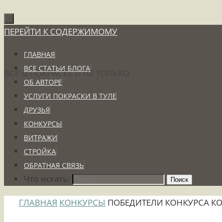
ПЕРЕЙТИ К СОДЕРЖИМОМУ
ЗАПИСКИ МАЛЯРА
ГЛАВНАЯ
ВСЕ СТАТЬИ БЛОГА
ВСЁ О ПОКРАСКЕ И НЕ ТОЛЬКО
ОБ АВТОРЕ
УСЛУГИ ПОКРАСКИ В ТУЛЕ
ДРУЗЬЯ
КОНКУРСЫ
ВИТРАЖИ
СТРОЙКА
ОБРАТНАЯ СВЯЗЬ
Что искать:
Поиск
ГЛАВНАЯ
КОНКУРСЫ
ПОБЕДИТЕЛИ КОНКУРСА К